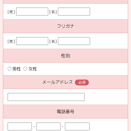
[姓]
[名]
フリガナ
[姓]
[名]
性別
男性
女性
メールアドレス
必須
電話番号
-
-